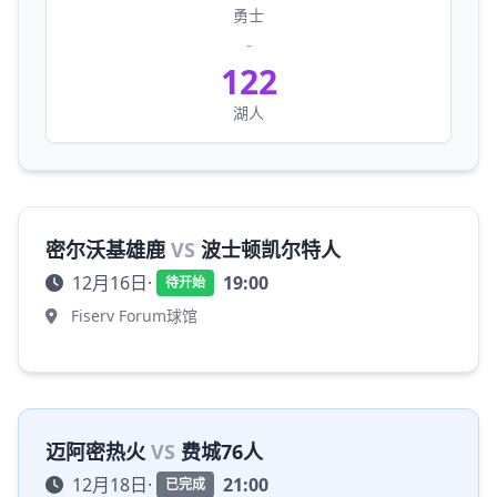
勇士
-
122
湖人
密尔沃基雄鹿
VS
波士顿凯尔特人
12月16日
·
19:00
待开始
Fiserv Forum球馆
迈阿密热火
VS
费城76人
12月18日
·
21:00
已完成