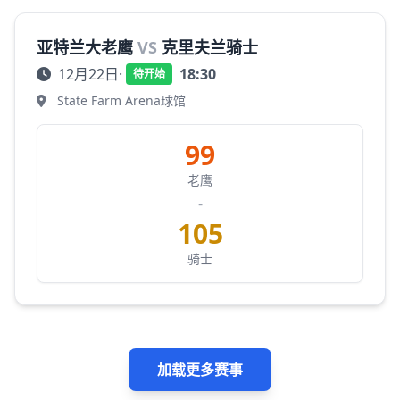
亚特兰大老鹰
VS
克里夫兰骑士
12月22日
·
18:30
待开始
State Farm Arena球馆
99
老鹰
-
105
骑士
加载更多赛事