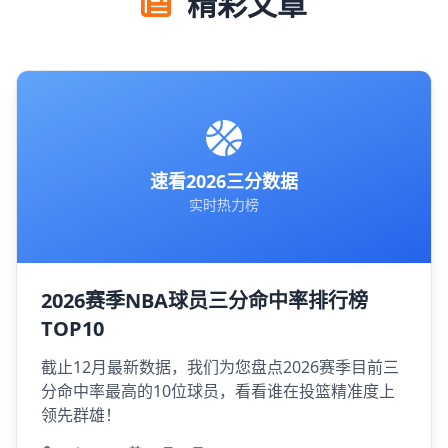
精彩文章
速看2026三分数据
实时热力榜
2026赛季NBA球员三分命中率排行榜
TOP10
截止12月最新数据，我们为您盘点2026赛季目前三
分命中率最高的10位球员，看看谁在投篮精准度上
领先群雄！