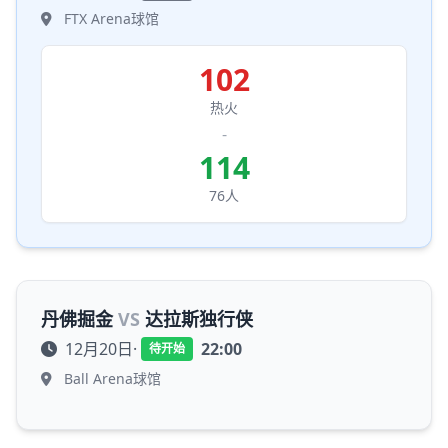
FTX Arena球馆
102
热火
-
114
76人
丹佛掘金
VS
达拉斯独行侠
12月20日
·
22:00
待开始
Ball Arena球馆