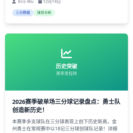
Kris Wu
12月14日
三分数据
球员分析
历史突破
赛季里程碑
2026赛季破单场三分球记录盘点：勇士队
创造新历史！
本赛季多支球队在三分球表现上创下历史新高，金
州勇士在常规赛中以18记三分球创球队记录！详细